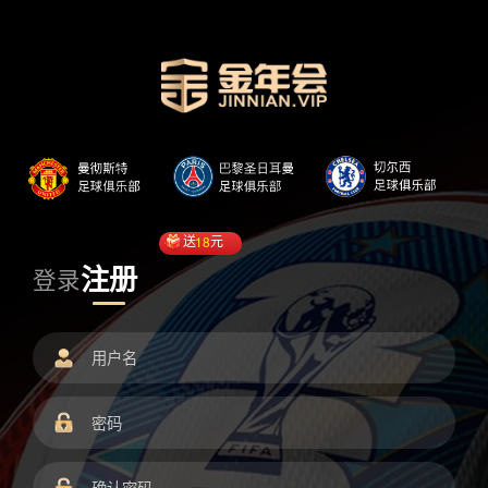
送
18
元
注册
登录