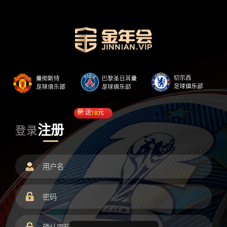
送
18
元
注册
登录